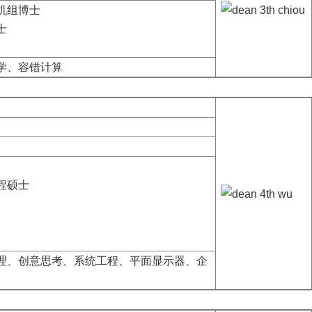
机组博士
士
学、容错计算
程硕士
理、创意思考、系统工程、
平面显示器、企