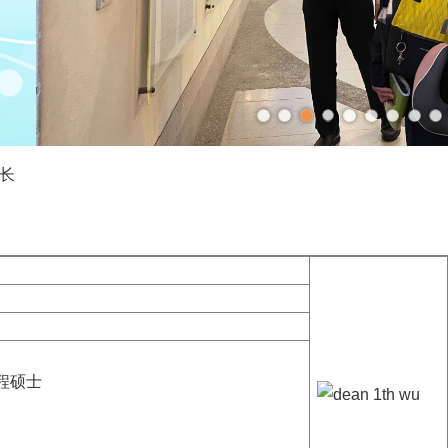
长
程硕士