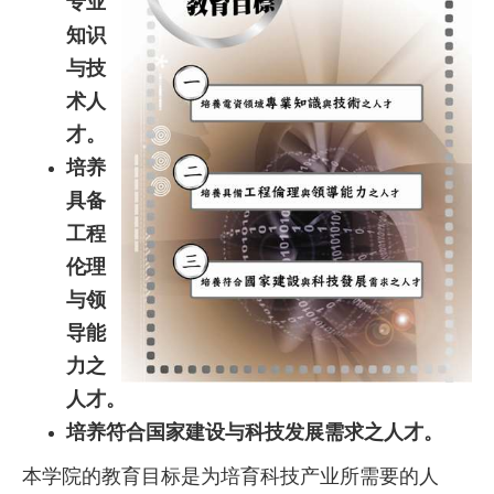
专业
知识
与技
术人
才。
培养
具备
工程
伦理
与领
导能
力之
人才。
培养符合国家建设与科技发展需求之人才。
本学院的教育目标是为培育科技产业所需要的人