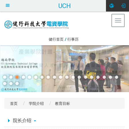
UCH
Togg
navig
:::
健行首页
/
行事历
首页
学院介绍
教育目标
:::
院长介绍