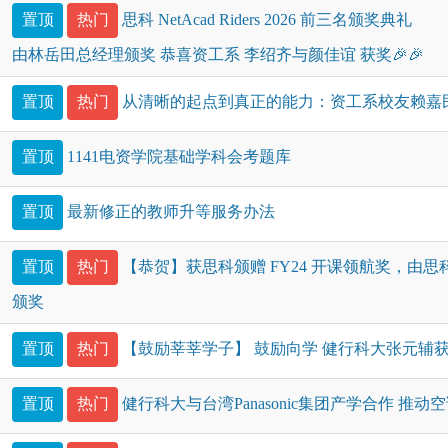
置顶
热门
思科 NetAcad Riders 2026 前三名颁奖典礼
由林岳田总经理颁奖 恭喜资工系 李绍齐与颜佳谊 获奖🎉🎉
置顶
热门
从清晰的起点到真正的能力：资工系校友赖嘉
置顶
1141电资学院基础学科会考题库
置顶
最新修正的教师升等服务办法
置顶
热门
【恭贺】获思科颁赠 FY24 开课领航奖，由思科副总裁 M
颁奖
置顶
热门
【鼓励莘莘学子】 鼓励向学 健行科大张元辅
置顶
热门
健行科大与台湾Panasonic集团产学合作 推