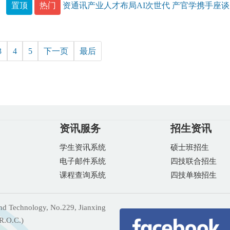
置顶
热门
资通讯产业人才布局AI次世代 产官学携手座谈
3
4
5
下一页
最后
资讯服务
招生资讯
学生资讯系统
硕士班招生
电子邮件系统
四技联合招生
课程查询系统
四技单独招生
 Technology, No.229, Jianxing
R.O.C.)