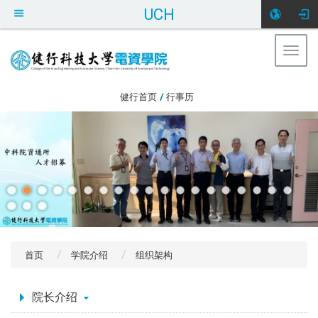
UCH
Togg
navig
:::
健行首页
/
行事历
首页
学院介绍
组织架构
:::
院长介绍