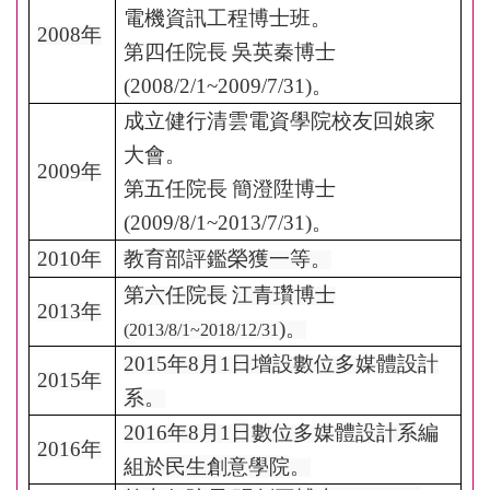
電機資訊工程博士班。
2008
年
第四任院長
吳英秦博士
(2008/2/1~2009/7/31)
。
成立健行清雲電資學院校友回娘家
大會。
2009
年
第五任院長
簡澄陞博士
(2009/8/1~2013/7/31)
。
2010
年
教育部評鑑榮獲一等。
第六任院長
江青瓚博士
2013
年
)
。
(2013/8/1~
2018/12/31
2015
年
8
月
1
日增設數位多媒體設計
2015
年
系。
2016
年
8
月
1
日數位多媒體設計系編
2016
年
組於
民生創意學院
。