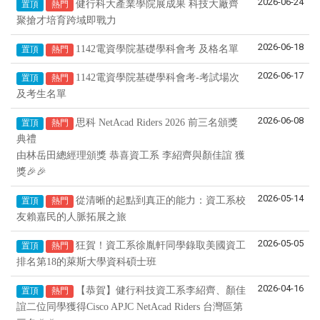
2026-06-24
健行科大產業學院展成果 科技大廠齊
置頂
熱門
聚搶才培育跨域即戰力
2026-06-18
1142電資學院基礎學科會考 及格名單
置頂
熱門
2026-06-17
1142電資學院基礎學科會考-考試場次
置頂
熱門
及考生名單
2026-06-08
思科 NetAcad Riders 2026 前三名頒獎
置頂
熱門
典禮
由林岳田總經理頒獎 恭喜資工系 李紹齊與顏佳誼 獲
獎🎉🎉
2026-05-14
從清晰的起點到真正的能力：資工系校
置頂
熱門
友賴嘉民的人脈拓展之旅
2026-05-05
狂賀！資工系徐胤軒同學錄取美國資工
置頂
熱門
排名第18的萊斯大學資科碩士班
2026-04-16
【恭賀】健行科技資工系李紹齊、顏佳
置頂
熱門
誼二位同學獲得Cisco APJC NetAcad Riders 台灣區第