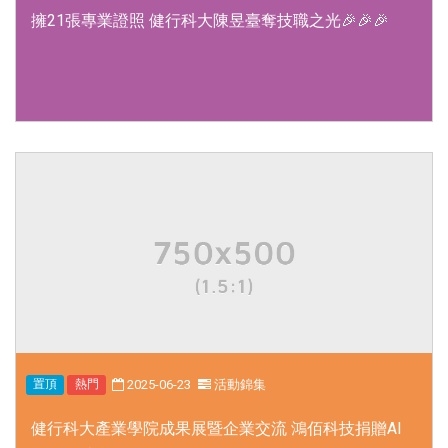
擁21張專業證照 健行科大陳昱臺奪技職之光
🎉🎉🎉
2025-06-23
活動錦集
置頂
熱門
健行科大產業學院成果展暨企業交流 鴻佰科技捐贈AI