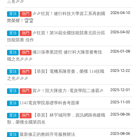
三名🎉🎉
2026-04-10
🎉🎉狂賀！健行科技大學資工系再創國
置頂
熱門
際榮耀！🏆🏆
2026-04-02
🎉狂賀！第56屆全國技能競賽北區分區
置頂
熱門
技能競賽 佳作
2026-01-08
擁21張專業證照 健行科大陳昱臺奪技
置頂
熱門
🎉🎉🎉
職之光
2025-12-22
【恭賀】電機系陳昱臺，榮獲 114技職
置頂
熱門
🎉🎉🎉
之光
2025-12-01
賀🎉！院大隊接力 -電資學院二連霸🎉
置頂
熱門
2025-11-05
1141電資學院基礎學科會考題庫
置頂
2025-08-06
【恭賀】林宇城同學，資訊網路佈建職
置頂
熱門
類，榮獲全國第四名
2025-08-06
最新修正的教師升等服務辦法
置頂