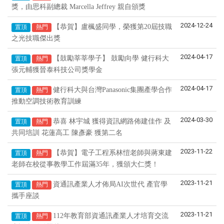
獎，由思科副總裁 Marcella Jeffrey 親自頒獎
2024-12-24
【恭賀】盧楓盛同學，榮獲第20屆技職
置頂
熱門
之光技職傑出獎
2024-04-17
【鼓勵莘莘學子】 鼓勵向學 健行科大
置頂
熱門
張元輔獲晉泰科技公司獎學金
2024-04-17
健行科大與台灣Panasonic集團產學合作
置頂
熱門
推動空調技術教育訓練
2024-03-30
恭喜 林宇城 獲得資訊網路佈建佳作 及
置頂
熱門
共同培訓 花蓮高工 陳彥豪 獲第二名
2023-11-22
【恭賀】電子工程系林愷老師與蔣東建
置頂
熱門
老師在校從事教學工作屆滿35年，獲頒大仁獎！
2023-11-21
資通訊產業人才佈局AI次世代 產官學
置頂
熱門
攜手座談
2023-11-21
112年教育部資通訊產業人才培育交流
置頂
熱門