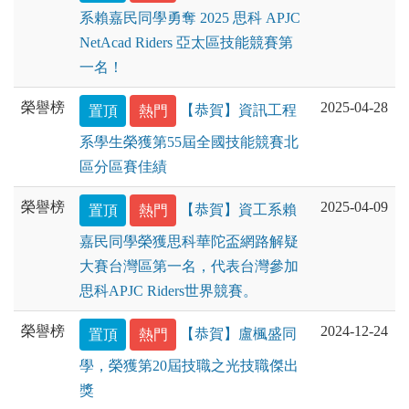
系賴嘉民同學勇奪 2025 思科 APJC
NetAcad Riders 亞太區技能競賽第
一名！
榮譽榜
2025-04-28
置頂
熱門
【恭賀】資訊工程
系學生榮獲第55屆全國技能競賽北
區分區賽佳績
榮譽榜
2025-04-09
置頂
熱門
【恭賀】資工系賴
嘉民同學榮獲思科華陀盃網路解疑
大賽台灣區第一名，代表台灣參加
思科APJC Riders世界競賽。
榮譽榜
2024-12-24
置頂
熱門
【恭賀】盧楓盛同
學，榮獲第20屆技職之光技職傑出
獎