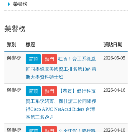
榮譽榜
榮譽榜
類別
標題
張貼日期
榮譽榜
2026-05-05
置頂
熱門
狂賀！資工系徐胤
軒同學錄取美國資工排名第18的萊
斯大學資科碩士班
榮譽榜
2026-04-16
置頂
熱門
【恭賀】健行科技
資工系李紹齊、顏佳誼二位同學獲
得Cisco APJC NetAcad Riders 台灣
區第三名🎉🎉
榮譽榜
2026-04-10
置頂
熱門
🎉🎉狂賀！健行科