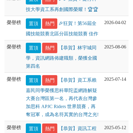
技大學資工系再創國際榮耀！🏆🏆
榮譽榜
2026-04-02
置頂
熱門
🎉狂賀！第56屆全
國技能競賽北區分區技能競賽 佳作
榮譽榜
2025-08-06
置頂
熱門
【恭賀】林宇城同
學，資訊網路佈建職類，榮獲全國
第四名
榮譽榜
2025-07-14
置頂
熱門
【恭賀】資工系賴
嘉民同學榮獲思科華陀盃網路解疑
大賽台灣區第一名，再代表台灣參
加思科 APJC Riders 世界競賽，再
奪冠軍，成為名符其實的台灣之光!
榮譽榜
2025-05-12
置頂
熱門
【恭賀】資訊工程