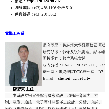
網址：
http://120.124.98.202
系辦電話：
(03) 458-1196 分機 5101
傳真號碼：
(
03) 250-3862
電機工程系
最高學歷：美麻州大學羅爾校區 電機研
研究領域：影像及視訊處理、顯示器技
開授課程：數位系統實習
校內分機：
03-4581196 ext 5300、
5329
辦公室：電資學院D703辦公室、D711
E-mail：
c
henpi@uch.edu.tw
陳碧東 主任
本系設立宗旨是配合國家建設，積極培育電力、控
制、電腦、通訊、電子等相關領域之設計、分析、測試、
操作及維修分析、測試、操作及維修之高級專業技術人