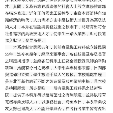
才。其間，又為有志在職進修的社會人士設立進修推廣部
在職進修班。近年正值國家工業轉型，由資本經濟轉向知
識經濟的時代，人力需求亦由中級技術人才提升為高級技
術人才，本系在理論與實務並重之原則下，將培育出符合
社會需求的高級技術人才，使學生一踏入業界，即可快速
進入狀況，發展所長。
本系改制於民國88年，其前身電機工程科成立於民國
55年，迄今40幾年，經歷來董事會、各任校長及各級長官
之呵護與指導，並經各任科系主任及全體授課教師的辛勤
耕耘，始能有今日之規模，大學部與專科部兼備，日間部
與進修部皆齊，學生數達千餘人的規模。本校地處中壢，
是台北至新竹綿延不斷之製造業及服務業的中樞，且本校
是桃園縣第一所亦是唯一一所有電機工程科系之技術學
院，提供了本科系得以發展茁壯之有利環境，並得以培育
電機專業技職人力，以服務社會。時至今日，本系畢業校
友人數已逾萬人，不論升學與否，在各行各業中皆有傑出