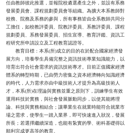
任由教師彼此推選，並報院校遴選產生之外，並設有系務
發展委員會、課程規劃委員會等組織。為擴大本系教師對
校務、院務及系務的參與，所有事務皆由全系教師共同分
工擔任，如校教評委員、院教評委員、系教評委員、課程
規劃委員、系務發展委員、招生宣導、教育評鑑、資訊工
程研究所申請設立及工程教育認證等。
教育目標：本系(所)成立的目的在於配合國家經濟發
展方向，培養學生具備完整之資訊技術專業知識能力，以
培育出符合社會需求的資訊技術專才。目前正值國家經濟
體系的轉型時期，已由勞力密集之資本經濟轉向知識經濟
的時代，人力需求亦由中級技術人才提升為高級技術人
才，本系(所)在理論與實務並重之原則下，訓練學生有效
運用科技於實務，與社會發展脈動同步，以使其能將理
論、科技與實務相結合；讓畢業生在就業時能符合就業市
場之需求，使學生一踏入業界，即可快速進入狀況，發展
所長；若選擇繼續深造，也能有紮實的學、術科基礎得以
順利完成更高等的教育。