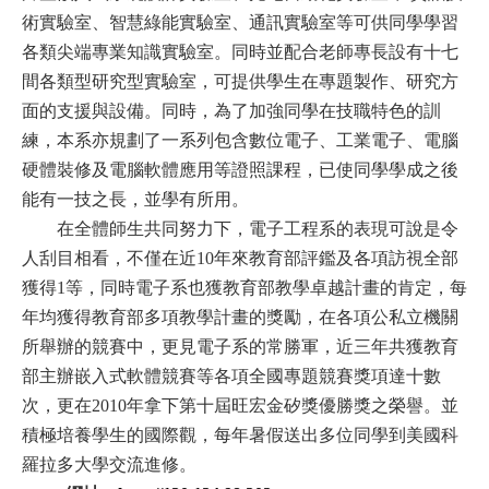
術實驗室、
智慧綠能實驗室
、通訊實驗室
等可供同學學習
各類尖端專業知識實驗室。同時並配合老師專長設有十七
間各類型研究型實驗室，可提供學生在專題製作、研究方
面的支援與設備。同時，為了加強同學在技職特色的訓
練，本系亦規劃了一系列包含數位電子、工業電子、電腦
硬體裝修及電腦軟體應用等證照課程，已使同學學成之後
能有一技之長，並學有所用
。
在全體師生共同努力下，電子工程系的表現可說是令
人刮目相看，不僅在近
10
年來教育部評鑑及各項訪視全部
獲得
1
等，同時電子系也獲教育部教學卓越計畫的肯定，每
年均獲得教育部多項教學計畫的獎勵，在各項公私立機關
所舉辦的競賽中，更見電子系的常勝軍，近三年共獲教育
部主辦嵌入式軟體競賽等各項全國專題競賽獎項達十數
次，更在
2010
年拿下第十屆旺宏金矽獎優勝獎之榮譽。並
積極培養學生的國際觀，每年暑假送出多位同學到美國科
羅拉多大學交流進修
。