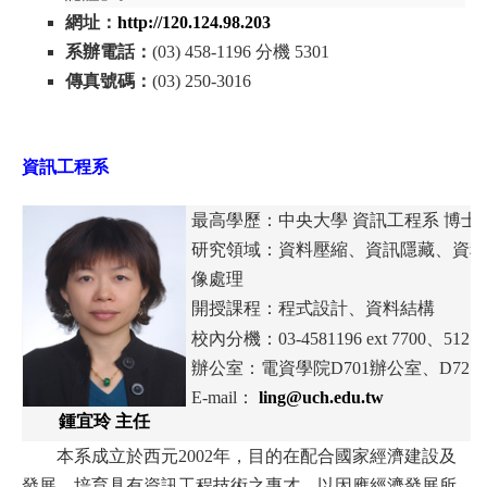
網址：
http://120.124.98.2
03
系辦電話：
(03) 458-1196 分機 5301
傳真號碼：
(03) 250-3016
資訊工程系
最高學歷：中央大學 資訊工程系 博士
研究領域：資料壓縮、資訊隱藏、資
像處理
開授課程：程式設計、資料結構
校內分機：03-4581196 ext 7700、5127
辦公室：電資學院D701辦公室、D721
E-mail：
ling
@uch.edu.tw
鍾宜玲 主任
本系成立於西元2002年，目的在配合國家經濟建設及
發展，培育具有資訊工程技術之專才，以因應經濟發展所