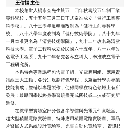
王信福 主任
本校創辦人楊永奎先生於五十四年秋籌設五年制工業
專科學校，五十五年三月三日正式奉准成立「健行工業專
科學校」。八十三學年度奉准改制為「健行工商專科學
校」，八十八學年度改制為「健行技術學院」，八十九年
一月奉准更名為「清雲技術學院」，九十二年改名為清雲
科技大學。電子工程科成立於民國六十五年，八十八年改
名電子工程系，九十二年領先各私立科大，奉准成立電子
工程研究所
。
本系特色專業課程包含電子組、光電應用組、應用資
訊組三大主軸，各分別規劃特色學程，以兼顧升學與專業
技能養成，並輔以專題製作，使得同學在特色領域上有所
發展；鼓勵同學以終身學習規畫完成四技或二技或研究所
進修。
在教學型實驗室部分包含半導體與光電元件實驗室、
超大型積體電路實驗室、特殊應用積體電路實驗室、單晶
片暨嵌入式系統設計實驗室、光電自動化實驗室
、資訊技