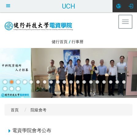
UCH
Togg
navig
:::
健行首頁
/
行事曆
首頁
院級會考
:::
電資學院會考公布