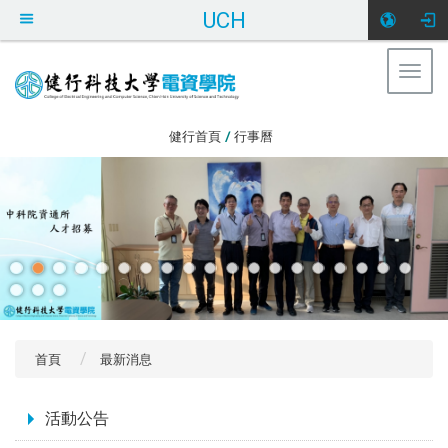
UCH
Togg
navig
:::
健行首頁
/
行事曆
首頁
最新消息
:::
活動公告