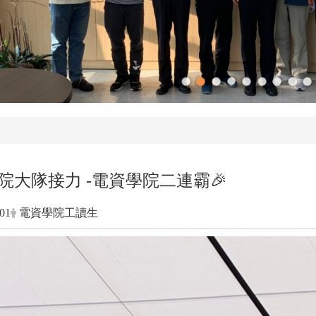
！院大隊接力 -電資學院二連霸🎉
-01
電資學院工讀生