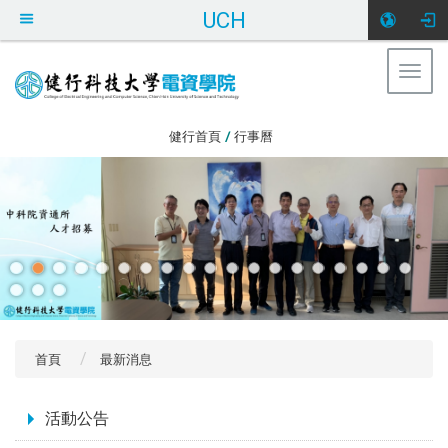
UCH
Togg
navig
:::
健行首頁
/
行事曆
首頁
最新消息
:::
活動公告