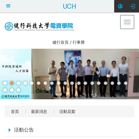
UCH
Togg
navig
:::
健行首頁
/
行事曆
首頁
最新消息
活動花絮
:::
活動公告