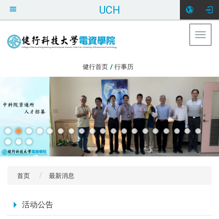
UCH
Togg
navig
:::
健行首页
/
行事历
首页
最新消息
:::
活动公告