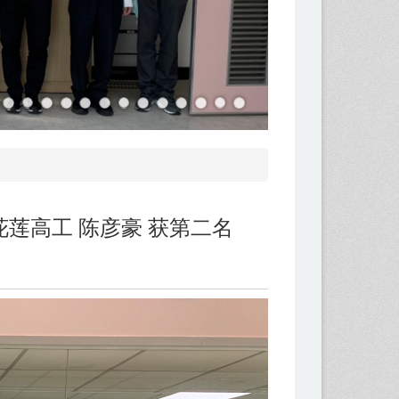
花莲高工 陈彦豪 获第二名