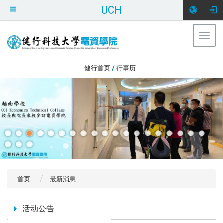
UCH
Togg
navig
:::
健行首页
/
行事历
首页
最新消息
:::
活动公告