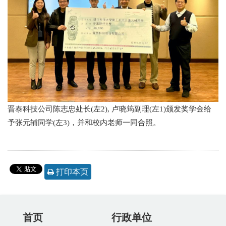
晋泰科技公司陈志忠处长(左2), 卢晓筠副理(左1)颁发奖学金给
予张元辅同学(左3)，并和校内老师一同合照。
打印本页
首页
行政单位