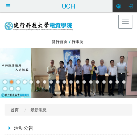
UCH
Togg
navig
:::
健行首页
/
行事历
首页
最新消息
:::
活动公告