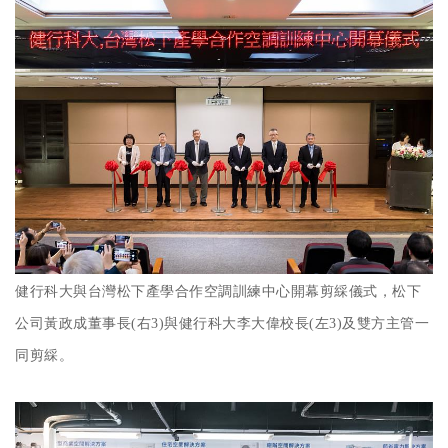
健行科大與台灣松下產學合作空調訓練中心開幕剪綵儀式，松下
公司黃政成董事長(右3)與健行科大李大偉校長(左3)及雙方主管一
同剪綵。